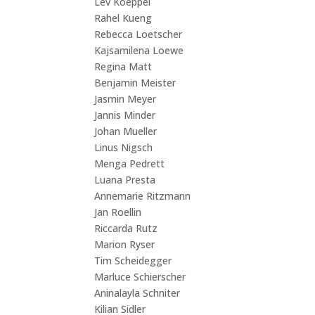
Lev Koeppel
Rahel Kueng
Rebecca Loetscher
Kajsamilena Loewe
Regina Matt
Benjamin Meister
Jasmin Meyer
Jannis Minder
Johan Mueller
Linus Nigsch
Menga Pedrett
Luana Presta
Annemarie Ritzmann
Jan Roellin
Riccarda Rutz
Marion Ryser
Tim Scheidegger
Marluce Schierscher
Aninalayla Schniter
Kilian Sidler