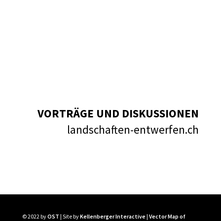
VORTRÄGE UND DISKUSSIONEN
landschaften-entwerfen.ch
© 2022 by
OST
| Site by
Kellenberger Interactive
|
Vector Map of