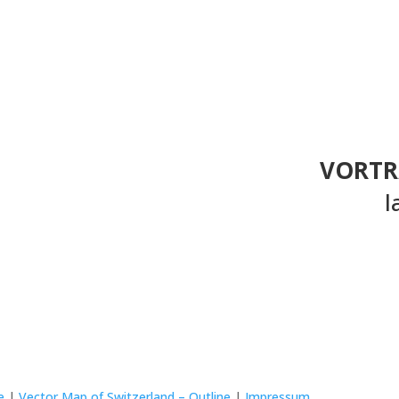
VORTR
l
e
|
Vector Map of Switzerland – Outline
|
Impressum