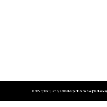
© 2022 by
OST
| Site by
Kellenberger Interactive
|
Vector Map